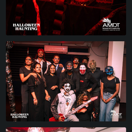
M
o
r
e
M