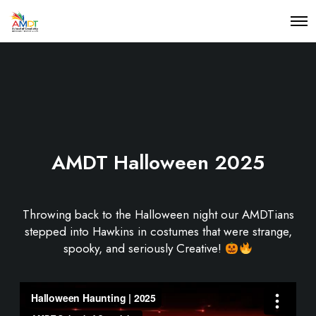
O
p
e
n
M
e
n
u
AMDT Halloween 2025
Throwing back to the Halloween night our AMDTians
stepped into Hawkins in costumes that were strange,
spooky, and seriously Creative!